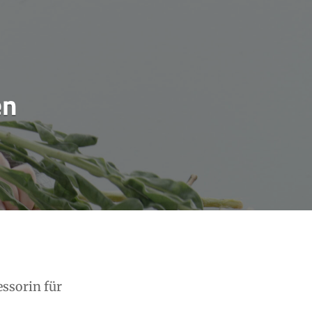
en
essorin für