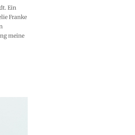
dt. Ein
elie Franke
en
ung meine