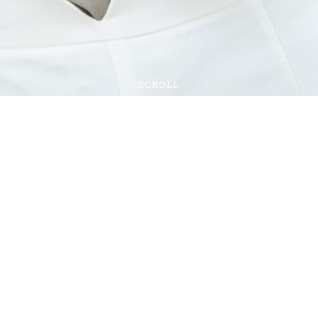
SCROLL
Besuchen Sie mich in meinem gemütlichen
Atelier in der Innenstadt von Mannheim, nicht
weit vom Bahnhof und ganz in der Nähe des
Wasserturm
s.
Sie können unverbindlich einfach