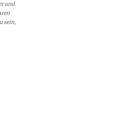
er und
aren
u sein,