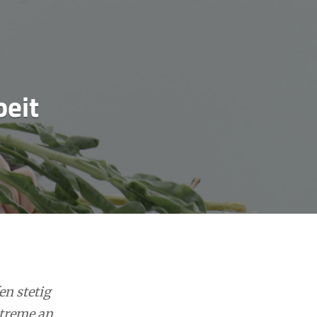
beit
en stetig
treme an,