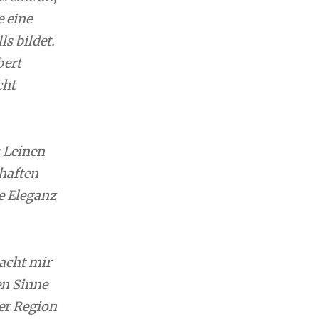
 eine
ls bildet.
bert
cht
s Leinen
haften
e Eleganz
acht mir
en Sinne
ner Region